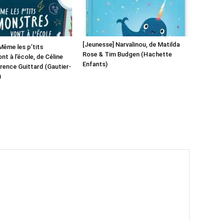
[Jeunesse] Narvalinou, de Matilda
Même les p’tits
Rose & Tim Budgen (Hachette
t à l’école, de Céline
Enfants)
orence Guittard (Gautier-
)