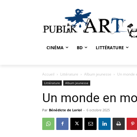
CINÉMA
BD
LITTÉRATURE
Accueil
Littérature
Album jeunesse
Un monde e
Littérature
Album jeunesse
Un monde en moi
Par
Bénédicte de Loriol
-
6 octobre 2025