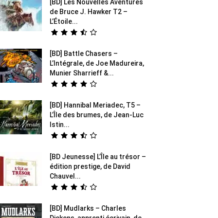
[BD] Les Nouvelles Aventures
de Bruce J. Hawker T2 –
L’Étoile...
[BD] Battle Chasers –
L’Intégrale, de Joe Madureira,
Munier Sharrieff &...
[BD] Hannibal Meriadec, T5 –
L’Île des brumes, de Jean-Luc
Istin...
[BD Jeunesse] L’Île au trésor –
édition prestige, de David
Chauvel...
[BD] Mudlarks – Charles
Dickens, apprenti écrivain, de