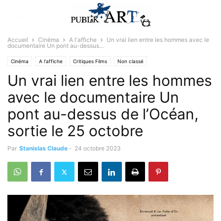
Accueil
Cinéma
A l'affiche
Un vrai lien entre les hommes avec le
documentaire Un pont au-dessus...
Cinéma
A l'affiche
Critiques Films
Non classé
Un vrai lien entre les hommes
avec le documentaire Un
pont au-dessus de l’Océan,
sortie le 25 octobre
Par
Stanislas Claude
-
24 octobre 2023