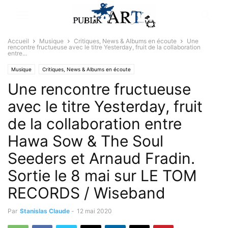
Accueil
Musique
Critiques, News & Albums en écoute
Une
rencontre fructueuse avec le titre Yesterday, fruit de la collaboration
entre...
Musique
Critiques, News & Albums en écoute
Une rencontre fructueuse
avec le titre Yesterday, fruit
de la collaboration entre
Hawa Sow & The Soul
Seeders et Arnaud Fradin.
Sortie le 8 mai sur LE TOM
RECORDS / Wiseband
Par
Stanislas Claude
-
12 mai 2020