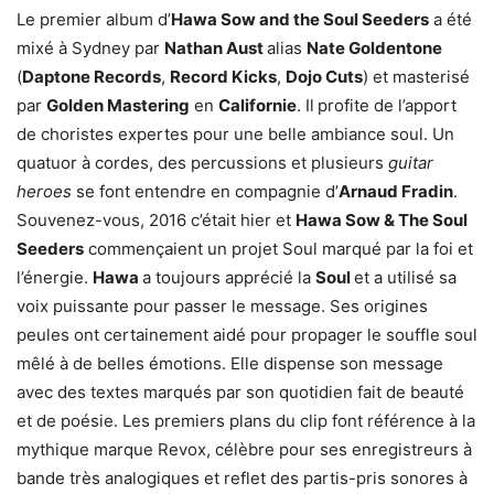
Le premier album d’
Hawa Sow and the Soul Seeders
a été
mixé à Sydney par
Nathan Aust
alias
Nate Goldentone
(
Daptone Records
,
Record Kicks
,
Dojo Cuts
) et masterisé
par
Golden Mastering
en
Californie
. Il
profite de l’apport
de choristes expertes pour une belle ambiance soul. Un
quatuor à cordes, des percussions et plusieurs
guitar
heroes
se font entendre en compagnie d’
Arnaud Fradin
.
Souvenez-vous, 2016 c’était hier et
Hawa Sow & The Soul
Seeders
commençaient un projet Soul marqué par la foi et
l’énergie.
Hawa
a toujours apprécié la
Soul
et a utilisé sa
voix puissante pour passer le message. Ses origines
peules ont certainement aidé pour propager le souffle soul
mêlé à de belles émotions. Elle dispense son message
avec des textes marqués par son quotidien fait de beauté
et de poésie. Les premiers plans du clip font référence à la
mythique marque Revox, célèbre pour ses enregistreurs à
bande très analogiques et reflet des partis-pris sonores à