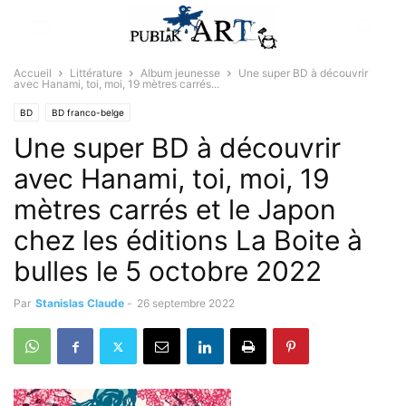
Accueil
Littérature
Album jeunesse
Une super BD à découvrir
avec Hanami, toi, moi, 19 mètres carrés...
BD
BD franco-belge
Une super BD à découvrir
avec Hanami, toi, moi, 19
mètres carrés et le Japon
chez les éditions La Boite à
bulles le 5 octobre 2022
Par
Stanislas Claude
-
26 septembre 2022