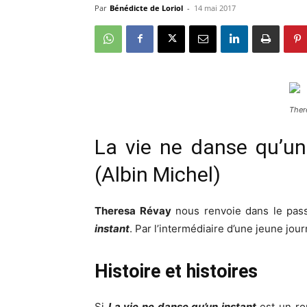
Par
Bénédicte de Loriol
-
14 mai 2017
Ther
La vie ne danse qu’un
(Albin Michel)
Theresa Révay
nous renvoie dans le pass
instant
. Par l’intermédiaire d’une jeune jou
Histoire et histoires
Si
La vie ne danse qu’un instant
est un ro