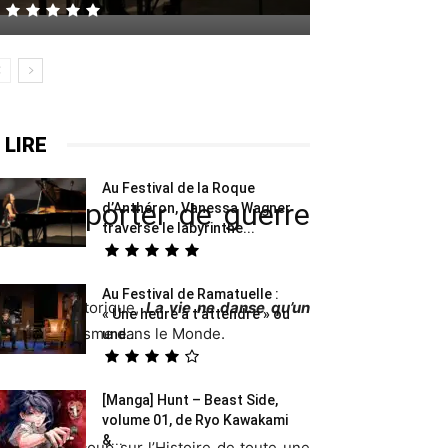
 LIRE
Au Festival de la Roque
mme-reporter de guerre
d’Anthéron, Vanessa Wagner
traverse le labyrinthe...
Au Festival de Ramatuelle :
r roman historique,
La vie ne danse qu’un
« Une heure à t’attendre » ou
tée du fascisme dans le Monde.
une...
[Manga] Hunt – Beast Side,
volume 01, de Ryo Kawakami
&...
prend beaucoup sur l’Histoire de toute une