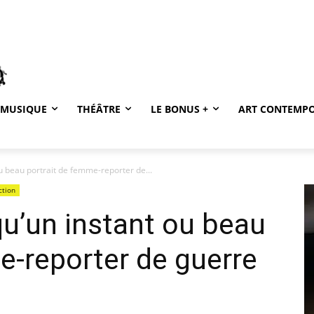
MUSIQUE
THÉÂTRE
LE BONUS +
ART CONTEMP
u beau portrait de femme-reporter de...
ction
qu’un instant ou beau
e-reporter de guerre