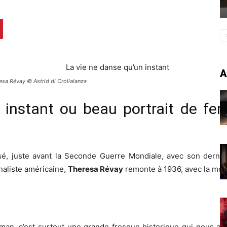
A
esa Révay © Astrid di Crollalanza
 instant ou beau portrait de fe
é, juste avant la Seconde Guerre Mondiale, avec son dernie
rnaliste américaine,
Theresa Révay
remonte à 1936, avec la mon
man, c’est surtout une grande fresque historique qui nous ap