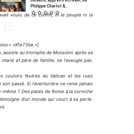
Philippe Charlot &...
t voulu de ce conflit, ni le peuple ni la
color= »#1e73be »]
, assiste au triomphe de Mussolini après sa
marié et père de famille, ne l’aveugle pas.
s couloirs feutrés du Vatican et les rues
 son passé. Si l’aventurière ne renie jamais
lle-même ? Des palais de Rome à la corniche
 témoigne d’un monde qui court à sa perte.
nt.