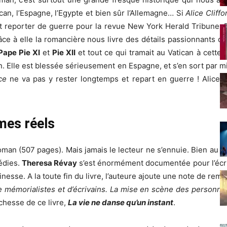
tican, l’Espagne, l’Egypte et bien sûr l’Allemagne… Si
Alice Cliffo
t reporter de guerre pour la revue New York Herald Tribune. E
râce à elle la romancière nous livre des détails passionnants d’
Pape Pie XI
et
Pie XII
et tout ce qui tramait au Vatican à cett
n. Elle est blessée sérieusement en Espagne, et s’en sort par m
ce
ne va pas y rester longtemps et repart en guerre ! Alice v
mes réels
man (507 pages). Mais jamais le lecteur ne s’ennuie. Bien au cont
édies.
Theresa Révay
s’est énormément documentée pour l’écrit
inesse. A la toute fin du livre, l’auteure ajoute une note de rem
e mémorialistes et d’écrivains. La mise en scène des personnali
richesse de ce livre,
La vie ne danse qu’un instant
.