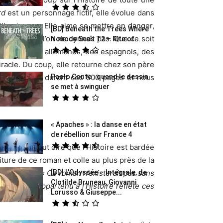
rd
est un personnage fictif, elle évolue dans
lle aime ça. Elle aime se mettre en danger,
[BD] Beneath the Trees Where
Histoire que l’on ne connaît pas. Que ce soit
Nobody Sees T2 – Rite of...
e époque. Des allemands, des espagnols, des
iracle. Du coup, elle retourne chez son père
Paolo Conte : quand le dessin
it mille vies durant ces 500 pages et nous
se met à swinguer
« Apaches » : la danse en état
de rébellion sur France 4
raire. Il faut dire que l’Histoire est bardée
ure de ce roman et colle au plus près de la
[BD] L’Odyssée – Intégrale, de
erciements :
« Ce roman n’existerait pas sans
Clotilde Bruneau, Giovanni
tés ayant appartenu à l’Histoire reflète ces
Lorusso & Giuseppe...