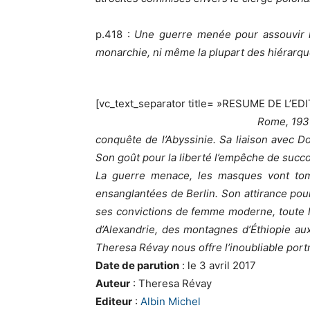
p.418 :
Une guerre menée pour assouvir l’a
monarchie, ni même la plupart des hiérarqu
[vc_text_separator title= »RESUME DE L’ED
Rome, 1936
conquête de l’Abyssinie. Sa liaison avec D
Son goût pour la liberté l’empêche de succ
La guerre menace, les masques vont tombe
ensanglantées de Berlin. Son attirance pour
ses convictions de femme moderne, toute li
d’Alexandrie, des montagnes d’Éthiopie au
Theresa Révay nous offre l’inoubliable portr
Date de parution
: le 3 avril 2017
Auteur
: Theresa Révay
Editeur
:
Albin Michel