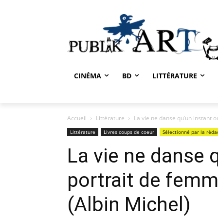
CINÉMA
BD
LITTÉRATURE
Accueil
Littérature
La vie ne danse qu’un instant o
Littérature
Livres coups de coeur
Sélectionné par la réda
La vie ne danse 
portrait de femm
(Albin Michel)