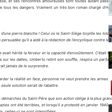
sse, et ses rencontres amoureuses sont toutes autant passion
ve tous les dangers. Vraiment un très bon roman chargé d’Hist
une pierre blanche ! Celui où le Saint-Siège torpille les totalit
s persuadée qu’il a aidé à la rédaction de l’encyclique contre le
e avait hérité la ferveur et la capacité d’envoûtement. C’était la
s sur les dalles, Umberto retint son souffle, respira un parfum
ait jamais de le surprendre.
rder la réalité en face, personne ne veut prendre les armes co
 seule solution serait de l’abattre.
es démarches du Saint-Père que son action oblige à la plus gr
 nazies ont été terribles, et lorsqu’il a protesté en janvier 1940
, celles-ci se sont intensifiées.