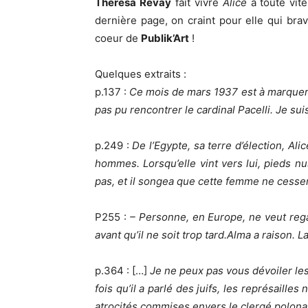
Theresa Révay
fait vivre
Alice
à toute vite
dernière page, on craint pour elle qui bra
coeur de
Publik’Art
!
Quelques extraits :
p.137 :
Ce mois de mars 1937 est à marquer d’
pas pu rencontrer le cardinal Pacelli. Je sui
p.249 :
De l’Egypte, sa terre d’élection, Alic
hommes. Lorsqu’elle vint vers lui, pieds nu
pas, et il songea que cette femme ne cesser
P255 :
– Personne, en Europe, ne veut rega
avant qu’il ne soit trop tard.Alma a raison. La
p.364 : […]
Je ne peux pas vous dévoiler l
fois qu’il a parlé des juifs, les représailles
atrocités commises envers le clergé polonais