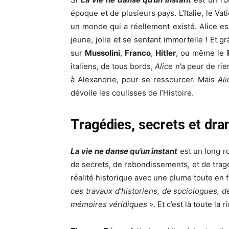
époque et de plusieurs pays. L’Italie, le Va
un monde qui a réellement existé. Alice es
jeune, jolie et se sentant immortelle ! Et g
sur
Mussolini
,
Franco
,
Hitler
, ou même le
italiens, de tous bords,
Alice
n’a peur de rie
à Alexandrie, pour se ressourcer. Mais
Ali
dévoile les coulisses de l’Histoire.
Tragédies, secrets et dra
La vie ne danse qu’un instant
est un long ro
de secrets, de rebondissements, et de trag
réalité historique avec une plume toute en f
ces travaux d’historiens, de sociologues, d
mémoires véridiques »
. Et c’est là toute la 