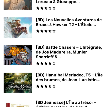
Lorusso & Giuseppe...
[BD] Les Nouvelles Aventures de
Bruce J. Hawker T2 – L’Étoile...
[BD] Battle Chasers – L’Intégrale,
de Joe Madureira, Munier
Sharrieff &...
[BD] Hannibal Meriadec, T5 – L’Île
des brumes, de Jean-Luc Istin...
[BD Jeunesse] L’Île au trésor –