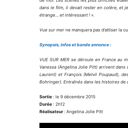
de moi. Les scènes les plus difficiles étaie
dans le film, il devait rester en colère, et 
étrange… et intéressant ! ».
Vue sur mer
ne manquera pas d’attiser la c
Synopsis, infos et bande annonce
:
VUE SUR MER se déroule en France au mili
Vanessa (Angelina Jolie Pitt) arrivent dans 
Laurent) et François (Melvil Poupaud), de
Bohringer). Entraînés dans les histoires de
Sortie
: le 9 décembre 2015
Durée
: 2h12
Réalisateur
: Angelina Jolie Pitt