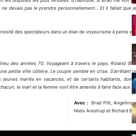
nt les disputes les plus tendues: d’habitude, si Brad me voit ple
je ne devais pas le prendre personnellement… Et il fallait que je 
uriosité des spectateurs dans un élan de voyeurisme à peine voi
eu des années 70. Voyageant à travers le pays, Roland (Brad 
une petite ville côtière. Le couple semble en crise. S’arrêtant
s jeunes mariés en vacances, et de certains habitants, dont M
 chacun, le mari et la femme vont être amenés à faire face aux i
Avec :
Brad Pitt, Angelina J
Niels Arestrup et Richard Bo