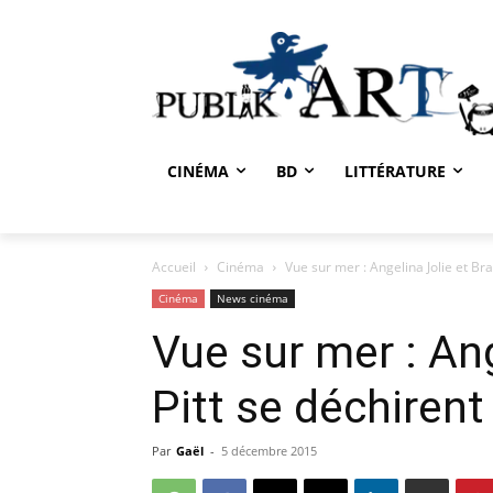
CINÉMA
BD
LITTÉRATURE
Accueil
Cinéma
Vue sur mer : Angelina Jolie et Brad
Cinéma
News cinéma
Vue sur mer : Ang
Pitt se déchirent 
Par
Gaël
-
5 décembre 2015