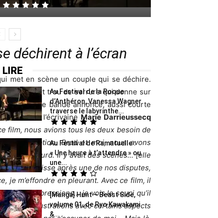
se déchirent à l’écran
 LIRE
ui met en scène un couple qui se déchire.
r
est un petit trou de serrure qui donne sur
Au Festival de la Roque
d’Anthéron, Vanessa Wagner
. La très belle bande annonce, aussi courte
traverse le labyrinthe...
épondant à l’écrivaine
Marie Darrieussecq
e film, nous avions tous les deux besoin de
ouvelle relation. Brad et moi, nous avons
Au Festival de Ramatuelle :
« Une heure à t’attendre » ou
de drame lourd. Il y avait des scènes… [elle
une...
uand il me laisse après une de nos disputes,
ce, je m’effondre en pleurant. Avec ce film, il
ouvre ses expressions… je vois le souci qu’il
[Manga] Hunt – Beast Side,
volume 01, de Ryo Kawakami
ieux ses frustrations avec certains aspects
&...