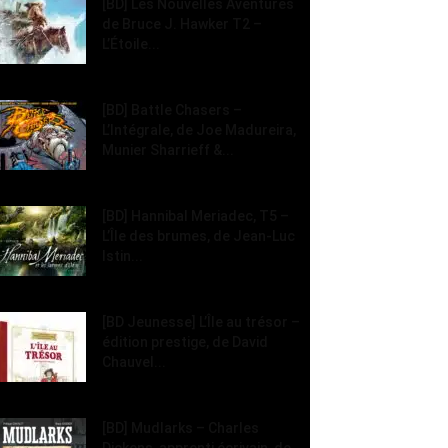
[BD] Les Nouvelles Aventures
de Bruce J. Hawker T2 –
L’Étoile...
[BD] Battle Chasers –
L’Intégrale, de Joe Madureira,
Munier Sharrieff &...
[BD] Hannibal Meriadec, T5 –
L’Île des brumes, de Jean-Luc
Istin...
[BD Jeunesse] L’Île au trésor –
édition prestige, de David
Chauvel...
[BD] Mudlarks – Charles
Dickens, apprenti écrivain, de