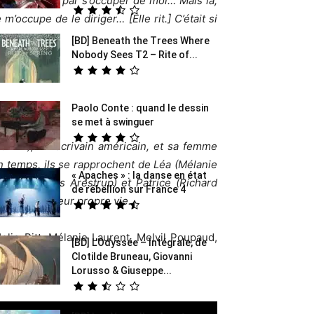
urer, il finit par s’occuper de moi… Mais là,
m’occupe de le diriger… [Elle rit.] C’était si
[BD] Beneath the Trees Where
Nobody Sees T2 – Rite of...
lé.
Paolo Conte : quand le dessin
se met à swinguer
Pitt), un écrivain américain, et sa femme
 un temps, ils se rapprochent de Léa (Mélanie
« Apaches » : la danse en état
ichel (Niels Arestrup) et Patrice (Richard
de rébellion sur France 4
mpasses de leur propre vie.
olie Pitt, Mélanie Laurent, Melvil Poupaud,
[BD] L’Odyssée – Intégrale, de
hringer
Clotilde Bruneau, Giovanni
Lorusso & Giuseppe...