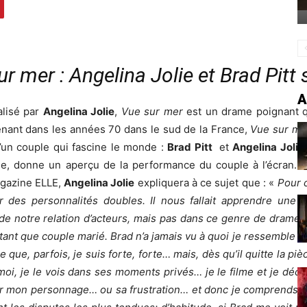
r mer : Angelina Jolie et Brad Pitt 
A
éalisé par
Angelina Jolie
,
Vue sur mer
est un drame poignant q
nant dans les années 70 dans le sud de la France,
Vue sur me
 d’un couple qui fascine le monde :
Brad Pitt
et
Angelina Jolie
e, donne un aperçu de la performance du couple à l’écran. R
agazine ELLE,
Angelina Jolie
expliquera à ce sujet que : «
Pour c
 des personnalités doubles. Il nous fallait apprendre une n
 de notre relation d’acteurs, mais pas dans ce genre de drame, 
 tant que couple marié. Brad n’a jamais vu à quoi je ressemble q
e que, parfois, je suis forte, forte… mais, dès qu’il quitte la piè
t moi, je le vois dans ses moments privés… je le filme et je déc
ur mon personnage… ou sa frustration… et donc je comprends m