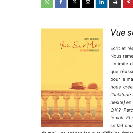
Vue su
Ecrit et r
Nous rame
l’intimité
que réussi
pour le m
nous créer
l’habitude
hésite] en
O.K.?
Parc
le voit. E
se fait po