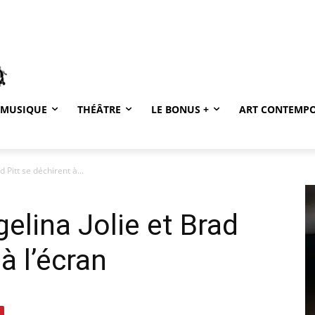
MUSIQUE
THÉÂTRE
LE BONUS +
ART CONTEMP
 Pitt se déchirent à...
elina Jolie et Brad
à l’écran