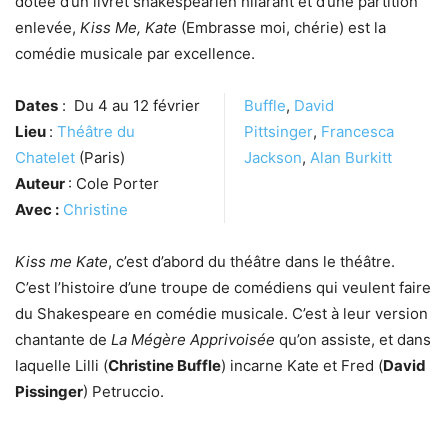
dotée d’un livret shakespearien hilarant et d’une partition
enlevée,
Kiss Me, Kate
(Embrasse moi, chérie) est la
comédie musicale par excellence.
Dates
: Du 4 au 12 février
Buffle
,
David
Lieu
:
Théâtre du
Pittsinger
,
Francesca
Chatelet
(Paris)
Jackson
,
Alan Burkitt
Auteur
: Cole Porter
Avec :
Christine
Kiss me Kate
, c’est d’abord du théâtre dans le théâtre.
C’est l’histoire d’une troupe de comédiens qui veulent faire
du Shakespeare en comédie musicale. C’est à leur version
chantante de
La Mégère Apprivoisée
qu’on assiste, et dans
laquelle Lilli (
Christine Buffle
) incarne Kate et Fred (
David
Pissinger
) Petruccio.