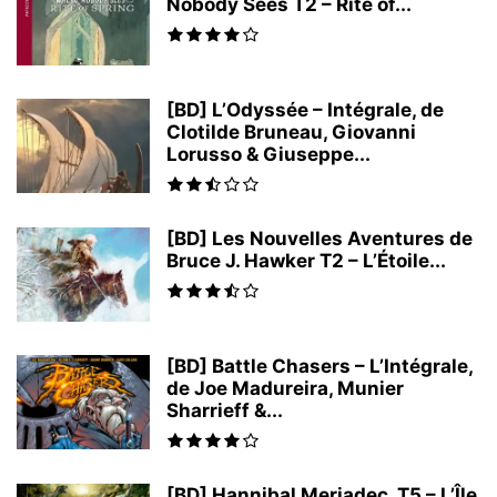
Nobody Sees T2 – Rite of...
[BD] L’Odyssée – Intégrale, de
Clotilde Bruneau, Giovanni
Lorusso & Giuseppe...
[BD] Les Nouvelles Aventures de
Bruce J. Hawker T2 – L’Étoile...
[BD] Battle Chasers – L’Intégrale,
de Joe Madureira, Munier
Sharrieff &...
[BD] Hannibal Meriadec, T5 – L’Île