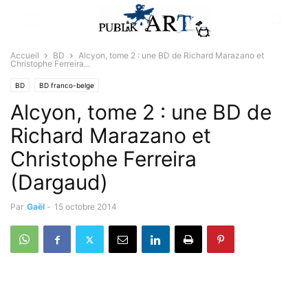
Accueil
BD
Alcyon, tome 2 : une BD de Richard Marazano et
Christophe Ferreira...
BD
BD franco-belge
Alcyon, tome 2 : une BD de
Richard Marazano et
Christophe Ferreira
(Dargaud)
Par
Gaël
-
15 octobre 2014