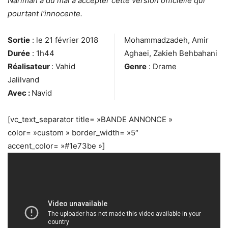
Nariman a du mal à accepter cette version officielle qui
pourtant l’innocente.
Sortie
: le 21 février 2018
Mohammadzadeh, Amir
Durée
: 1h44
Aghaei, Zakieh Behbahani
Réalisateur
: Vahid
Genre
: Drame
Jalilvand
Avec :
Navid
[vc_text_separator title= »BANDE ANNONCE »
color= »custom » border_width= »5″
accent_color= »#1e73be »]