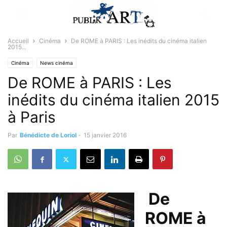
Accueil
Cinéma
De ROME à PARIS : Les inédits du cinéma italien
2015...
Cinéma
News cinéma
De ROME à PARIS : Les
inédits du cinéma italien 2015
à Paris
Par
Bénédicte de Loriol
-
15 janvier 2016
De
ROME à