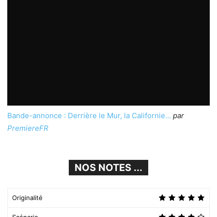
Bande-annonce : Derrière le Mur, la Californie…
par
PremiereFR
NOS NOTES ...
Originalité