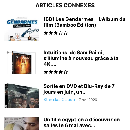
ARTICLES CONNEXES
[BD] Les Gendarmes – L’Album du
film (Bamboo Édition)
Intuitions, de Sam Raimi,
s’illumine à nouveau grâce à la
4K,...
Sortie en DVD et Blu-Ray de 7
jours en juin, un...
Stanislas Claude
-
7 mai 2026
Un film égyptien à découvrir en
salles le 6 mai avec...