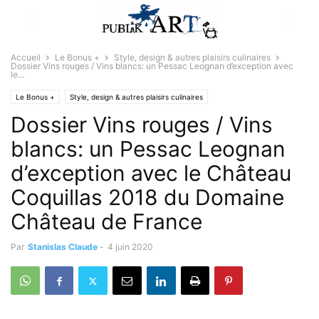
Accueil
Le Bonus +
Style, design & autres plaisirs culinaires
Dossier Vins rouges / Vins blancs: un Pessac Leognan d’exception avec
le...
Le Bonus +
Style, design & autres plaisirs culinaires
Dossier Vins rouges / Vins
blancs: un Pessac Leognan
d’exception avec le Château
Coquillas 2018 du Domaine
Château de France
Par
Stanislas Claude
-
4 juin 2020