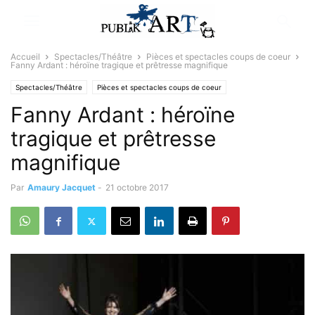
Accueil
Spectacles/Théâtre
Pièces et spectacles coups de coeur
Fanny Ardant : héroïne tragique et prêtresse magnifique
Spectacles/Théâtre
Pièces et spectacles coups de coeur
Fanny Ardant : héroïne
tragique et prêtresse
magnifique
Par
Amaury Jacquet
-
21 octobre 2017