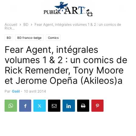
Accueil
BD
Fear Agent, intégrales volumes 1 & 2 : un comics de
Rick...
BD
BD franco-belge
Comics
Fear Agent, intégrales
volumes 1 & 2 : un comics de
Rick Remender, Tony Moore
et Jerome Opeña (Akileos)a
Par
Gaël
-
10 avril 2014