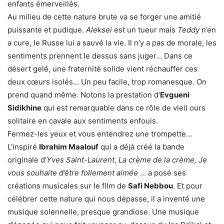
enfants émerveillés.
Au milieu de cette nature brute va se forger une amitié
puissante et pudique.
Aleksei
est un tueur mais
Teddy
n’en
a cure, le Russe lui a sauvé la vie. Il n’y a pas de morale, les
sentiments prennent le dessus sans juger… Dans ce
désert gelé, une fraternité solide vient réchauffer ces
deux cœurs isolés… Un peu facile, trop romanesque. On
prend quand même. Notons la prestation d’
Evgueni
Sidikhine
qui est remarquable dans ce rôle de vieil ours
solitaire en cavale aux sentiments enfouis.
Fermez-les yeux et vous entendrez une trompette…
L’inspiré
Ibrahim Maalouf
qui a déjà créé la bande
originale d’
Yves Saint-Laurent
,
La crème de la crème, Je
vous souhaite d’être follement aimée
… a posé ses
créations musicales sur le film de
Safi Nebbou
. Et pour
célébrer cette nature qui nous dépasse, il a inventé une
musique solennelle, presque grandiose. Une musique