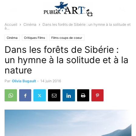
Accueil
Cinéma
Dans les forêts de Sibérie : un hymne à la solitude et
à...
Cinéma
Critiques Films
Films coups de coeur
Dans les forêts de Sibérie :
Sélectionné par la rédaction
un hymne à la solitude et à la
nature
Par
Olivia Bugault
-
14 juin 2016