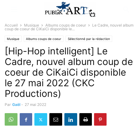
Accueil
Musique
Albums coups de coeur
Le Cadre, nouvel album
coup de coeur de CiKaiCi disponible le...
Musique
Albums coups de coeur
Sélectionné par la rédaction
[Hip-Hop intelligent] Le
Cadre, nouvel album coup de
coeur de CiKaiCi disponible
le 27 mai 2022 (CKC
Productions)
Par
Gaël
-
27 mai 2022