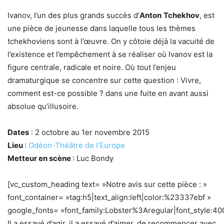
Ivanov, l’un des plus grands succès d’
Anton
Tchekhov
, est
une pièce de jeunesse dans laquelle tous les thèmes
tchekhoviens sont à l’œuvre. On y côtoie déjà la vacuité de
l’existence et l’empêchement à se réaliser où Ivanov est la
figure centrale, radicale et noire. Où tout l’enjeu
dramaturgique se concentre sur cette question : Vivre,
comment est-ce possible ? dans une fuite en avant aussi
absolue qu’illusoire.
Dates
: 2 octobre au 1er novembre 2015
Lieu
:
Odéon-Théâtre de l’Europe
Metteur en scène
: Luc Bondy
[vc_custom_heading text= »Notre avis sur cette pièce : »
font_container= »tag:h5|text_align:left|color:%23337ebf »
google_fonts= »font_family:Lobster%3Aregular|font_style
Il a essayé d’agir, il a essayé d’aimer, de recommencer avec