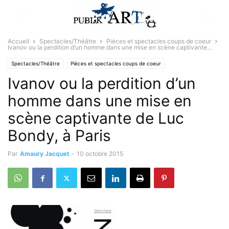
Accueil
Spectacles/Théâtre
Pièces et spectacles coups de coeur
Ivanov ou la perdition d’un homme dans une mise en scène captivante...
Spectacles/Théâtre
Pièces et spectacles coups de coeur
Ivanov ou la perdition d’un
Sélectionné par la rédaction
homme dans une mise en
scène captivante de Luc
Bondy, à Paris
Par
Amaury Jacquet
-
10 octobre 2015