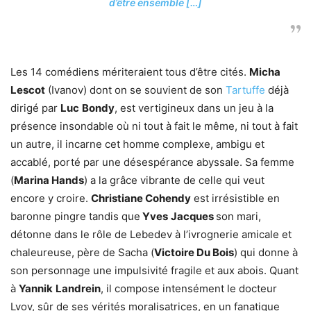
d’être ensemble […]
Les 14 comédiens mériteraient tous d’être cités.
Micha
Lescot
(Ivanov) dont on se souvient de son
Tartuffe
déjà
dirigé par
Luc
Bondy
, est vertigineux dans un jeu à la
présence insondable où ni tout à fait le même, ni tout à fait
un autre, il incarne cet homme complexe, ambigu et
accablé, porté par une désespérance abyssale. Sa femme
(
Marina Hands
) a la grâce vibrante de celle qui veut
encore y croire.
Christiane Cohendy
est irrésistible en
baronne pingre tandis que
Yves
Jacques
son mari,
détonne dans le rôle de Lebedev à l’ivrognerie amicale et
chaleureuse, père de Sacha (
Victoire Du Bois
) qui donne à
son personnage une impulsivité fragile et aux abois. Quant
à
Yannik
Landrein
, il compose intensément le docteur
Lvov, sûr de ses vérités moralisatrices, en un fanatique