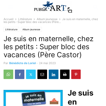
Accueil
Littérature
Album jeunesse
Je suis en maternelle, chez
les petits : Super bloc des vacances (Père...
Littérature
Album jeunesse
Je suis en maternelle, chez
les petits : Super bloc des
vacances (Père Castor)
Par
Bénédicte de Loriol
-
24 mai 2023
Je suis
en