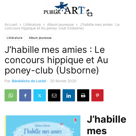
Accueil
Littérature
Album jeunesse
J’habille mes amies : Le
concours hippique et Au poney-club (Usborne)
Littérature
Album jeunesse
J’habille mes amies : Le
concours hippique et Au
poney-club (Usborne)
Par
Bénédicte de Loriol
-
20 février 2020
J’habille
mes