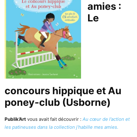
amies :
Le
concours hippique et Au
poney-club (Usborne)
Publik’Art
vous avait fait découvrir :
Au cœur de l’action et
les patineuses dans la collection j’habille mes amies.