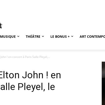
MUSIQUE
THÉÂTRE
LE BONUS +
ART CONTEMP
ohn ! en concert à Paris Salle Pleyel,...
lton John ! en
lle Pleyel, le