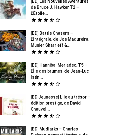
[BD] Les Nouvelles Aventures
de Bruce J. Hawker T2 –
L’Étoile...
[BD] Battle Chasers –
L’Intégrale, de Joe Madureira,
Munier Sharrieff &...
[BD] Hannibal Meriadec, T5 –
L’Île des brumes, de Jean-Luc
Istin...
[BD Jeunesse] L’Île au trésor –
édition prestige, de David
Chauvel...
[BD] Mudlarks – Charles
Dickens, apprenti écrivain, de