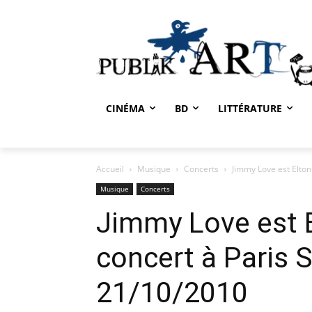
CINÉMA
BD
LITTÉRATURE
Accueil
Musique
Concerts
Jimmy Love est Elton J
Musique
Concerts
Jimmy Love est E
concert à Paris Sa
21/10/2010