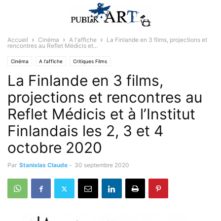
Accueil
Cinéma
A l'affiche
La Finlande en 3 films, projections et
rencontres au Reflet Médicis et...
Cinéma
A l'affiche
Critiques Films
La Finlande en 3 films,
projections et rencontres au
Reflet Médicis et à l’Institut
Finlandais les 2, 3 et 4
octobre 2020
Par
Stanislas Claude
-
30 septembre 2020