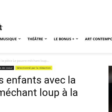
MUSIQUE
THÉÂTRE
LE BONUS +
ART CONTEMP
c la pièce Le pauvre méchant loup...
ps de coeur
Sélectionné par la rédaction
s enfants avec la
méchant loup à la