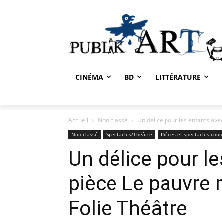
CINÉMA
BD
LITTÉRATURE
Accueil
Non classé
Un délice pour les enfants ave
Non classé
Spectacles/Théâtre
Pièces et spectacles cou
Un délice pour le
pièce Le pauvre 
Folie Théâtre