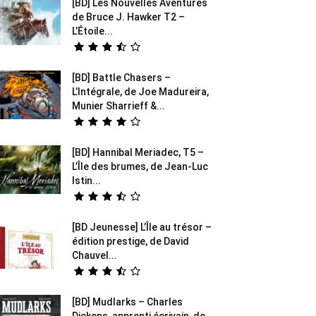
[BD] Les Nouvelles Aventures
de Bruce J. Hawker T2 –
L’Étoile...
[BD] Battle Chasers –
L’Intégrale, de Joe Madureira,
Munier Sharrieff &...
[BD] Hannibal Meriadec, T5 –
L’Île des brumes, de Jean-Luc
Istin...
[BD Jeunesse] L’Île au trésor –
édition prestige, de David
Chauvel...
[BD] Mudlarks – Charles
Dickens, apprenti écrivain, de