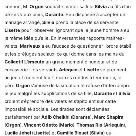
connue, M.
Orgon
souhaite marier sa fille
Silvia
au fils d’un
de ses vieux amis,
Dorante
. Peu disposée à accepter un
mariage arrangé,
Silvia
prend la place de sa servante
Lisette
pour l’observer, ignorant que le jeune homme a eu
la même idée qu’elle. En inversant les rapports maitres-
valets,
Marivaux
a eu l’audace de questionner l’ordre établi
et les préjugés sociaux, ce qui donne dans les mains du
Collectif L’émeute
un grand moment d’humour et de
cocasserie. Les servants
Arlequin
et
Lisette
se prennent
au jeu et rudoient leurs maitres rendus à leur merci, le
père
Orgon
s’amuse de la situation et refuse d’interrompre
le jeu malgré les supplications de sa fille,
Dorante
et
Silvia
croient s’éprendre des valets et s’apitoient sur cette
impossibilité sociale. Les tirades sont déclamées
parfaitement par
Adib Cheikhi
(
Dorante
),
Marc Shapira
(
Orgon
),
Vincent Odetto
(
Mario
),
Thomas Rio
(
Arlequin
),
Lucile Jehel
(
Lisette
) et
Camille Blouet
(
Silvia
) qui