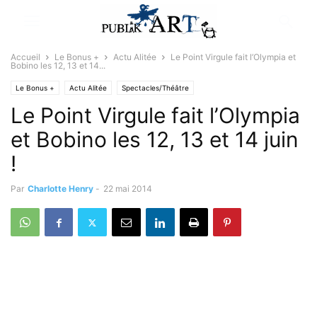
Accueil
Le Bonus +
Actu Alitée
Le Point Virgule fait l’Olympia et
Bobino les 12, 13 et 14...
Le Bonus +
Actu Alitée
Spectacles/Théâtre
Le Point Virgule fait l’Olympia
et Bobino les 12, 13 et 14 juin
!
Par
Charlotte Henry
-
22 mai 2014