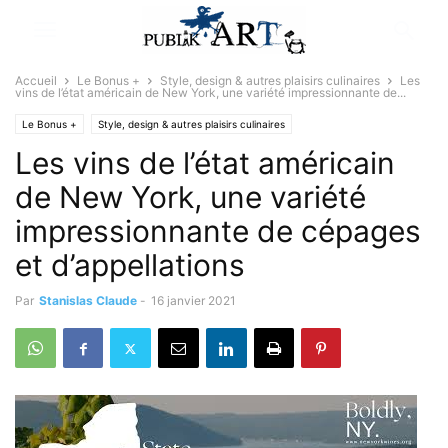
Accueil
Le Bonus +
Style, design & autres plaisirs culinaires
Les
vins de l’état américain de New York, une variété impressionnante de...
Le Bonus +
Style, design & autres plaisirs culinaires
Les vins de l’état américain
de New York, une variété
impressionnante de cépages
et d’appellations
Par
Stanislas Claude
-
16 janvier 2021