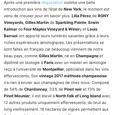
Après une première
dégustation
comme une belle
introduction aux vins de l’état de
New York
, le moment est
venu de creuser pour en savoir plus.
Lilia Pérez
de
RGNY
Vineyards
,
Gilles Martin
de
Sparkling Pointe
,
Erwin
Kalmar
de
Four Maples Vineyard & Winer
y et
Louis
Barruol
ont apporté leurs lumières savantes grâce à leurs
riches expériences œnologiques. Les présentations se
sont faites en français car beaucoup viennent de notre
beau pays, comme
Gilles Martin
, né en
Champagne
et
diplômé en biologie à
Paris
avec un master en œnologie
reçu à l’université de
Montpellier
, spécialisé dans les vins
effervescents. Son
vintage 2017 méthode champenoise
n’a rien à envier aux champagnes de chez nous. Composé
de 54% de
Chardonnay
, 33% de
Pinot noir
et 13% de
Pinot Meunier
, il est élevé à
North folk of Long Island
avec
12 autres produits uniquement effervescents, du brut au
long vieillissement. 16 hectares de vignes permettent aux