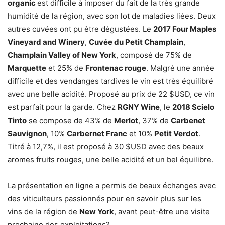
organic
est difficile à imposer du fait de la très grande
humidité de la région, avec son lot de maladies liées. Deux
autres cuvées ont pu être dégustées. Le
2017 Four Maples
Vineyard and Winery
,
Cuvée du Petit Champlain
,
Champlain Valley of New York
, composé de 75% de
Marquette
et 25% de
Frontenac rouge
. Malgré une année
difficile et des vendanges tardives le vin est très équilibré
avec une belle acidité. Proposé au prix de 22 $USD, ce vin
est parfait pour la garde. Chez
RGNY Wine
, le
2018 Scielo
Tinto
se compose de 43% de
Merlot
, 37% de
Carbenet
Sauvignon
, 10%
Carbernet Franc
et 10%
Petit Verdot
.
Titré à 12,7%, il est proposé à 30 $USD avec des beaux
aromes fruits rouges, une belle acidité et un bel équilibre.
La présentation en ligne a permis de beaux échanges avec
des viticulteurs passionnés pour en savoir plus sur les
vins de la région de
New York
, avant peut-être une visite
prochaine des exploitations?