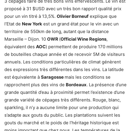
3 cépages faire de très bons vins effervescents. Le vin est
proposé à 31 $USD avec un très bon rapport qualité prix
pour un vin titré à 13,5%.
Olivier Borneuf
explique que
l’Etat de
New York
est un grand état pour le vin avec un
territoire de 550km de long, autant que la distance
Marseille – Dijon. 10
OWR
(
Official Wine Regions
,
équivalent des
AOC
) permettent de produire 170 millions
de bouteilles chaque année et de recevoir 5M de visiteurs
annuels. Les conditions particulières de climat génèrent
des expressions très différentes dans les vins. La latitude
est équivalente à
Saragosse
mais les conditions se
rapprochent plus des vins de
Bordeaux
. La présence d’une
grande quantité d’eau à proximité permet l’existence d’une
grande variété de cépages très différents. Rouge, blanc,
sparkling, il n’y a aucune limite pour une production qui
s’adapte aux gouts du public. Les plantations suivent les
gouts du marché et le poids de l’héritage historique est
moins important que chez nous. Les températures de la