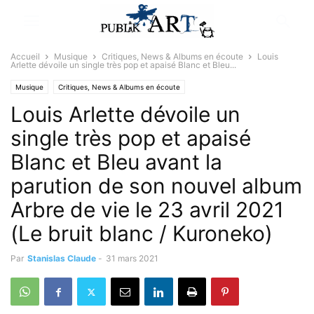
Accueil
Musique
Critiques, News & Albums en écoute
Louis
Arlette dévoile un single très pop et apaisé Blanc et Bleu...
Musique
Critiques, News & Albums en écoute
Louis Arlette dévoile un
single très pop et apaisé
Blanc et Bleu avant la
parution de son nouvel album
Arbre de vie le 23 avril 2021
(Le bruit blanc / Kuroneko)
Par
Stanislas Claude
-
31 mars 2021