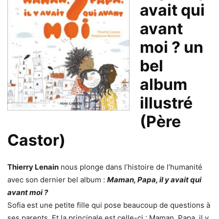
avait qui
avant
moi ? un
bel
album
illustré
(Père
Castor)
Thierry Lenain
nous plonge dans l’histoire de l’humanité
avec son dernier bel album :
Maman, Papa, il y avait qui
avant moi ?
Sofia est une petite fille qui pose beaucoup de questions à
ses parents. Et la principale est celle-ci : Maman, Papa, il y