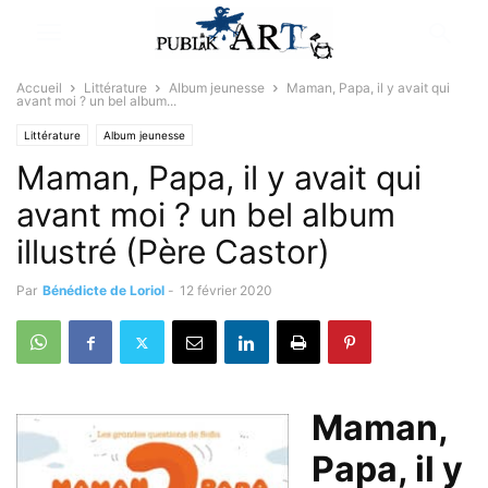
Accueil
Littérature
Album jeunesse
Maman, Papa, il y avait qui
avant moi ? un bel album...
Littérature
Album jeunesse
Maman, Papa, il y avait qui
avant moi ? un bel album
illustré (Père Castor)
Par
Bénédicte de Loriol
-
12 février 2020
Maman,
Papa, il y