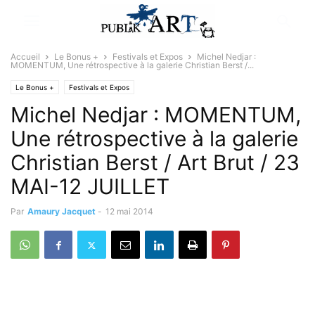
Accueil
Le Bonus +
Festivals et Expos
Michel Nedjar :
MOMENTUM, Une rétrospective à la galerie Christian Berst /...
Le Bonus +
Festivals et Expos
Michel Nedjar : MOMENTUM,
Une rétrospective à la galerie
Christian Berst / Art Brut / 23
MAI-12 JUILLET
Par
Amaury Jacquet
-
12 mai 2014