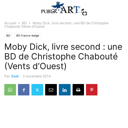
Accueil
BD
Moby Dick, livre second : une BD de Christophe
Chabouté (Vents d’Ouest)
BD
BD franco-belge
Moby Dick, livre second : une
BD de Christophe Chabouté
(Vents d’Ouest)
Par
Gaël
-
3 novembre 2014