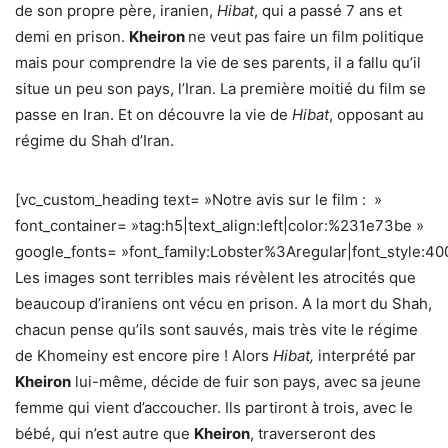
de son propre père, iranien,
Hibat
, qui a passé 7 ans et
demi en prison.
Kheiron
ne veut pas faire un film politique
mais pour comprendre la vie de ses parents, il a fallu qu’il
situe un peu son pays, l’Iran. La première moitié du film se
passe en Iran. Et on découvre la vie de
Hibat
, opposant au
régime du Shah d’Iran.
[vc_custom_heading text= »Notre avis sur le film : »
font_container= »tag:h5|text_align:left|color:%231e73be »
google_fonts= »font_family:Lobster%3Aregular|font_style
Les images sont terribles mais révèlent les atrocités que
beaucoup d’iraniens ont vécu en prison. A la mort du Shah,
chacun pense qu’ils sont sauvés, mais très vite le régime
de Khomeiny est encore pire ! Alors
Hibat,
interprété par
Kheiron
lui-même, décide de fuir son pays, avec sa jeune
femme qui vient d’accoucher. Ils partiront à trois, avec le
bébé, qui n’est autre que
Kheiron
, traverseront des