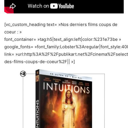
[vc_custom_heading text= »Nos derniers films coups de
coeur : »
font_container= »tag:h5|text_align:left|color:%231e73be »
google_fonts= »font_family:Lobster%3Aregular|font_style
link= »url:http%3A%2F%2Fpublikart.net%2Fcinema%2Fselect
des-films-coups-de-coeur%2F|| »]