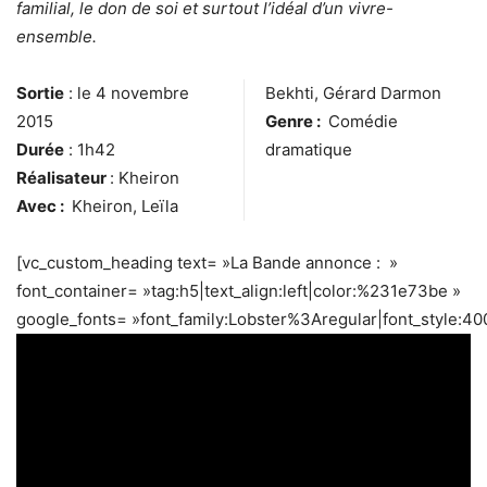
familial, le don de soi et surtout l’idéal d’un vivre-
ensemble.
Sortie
: le 4 novembre
Bekhti, Gérard Darmon
2015
Genre :
Comédie
Durée
: 1h42
dramatique
Réalisateur
: Kheiron
Avec :
Kheiron, Leïla
[vc_custom_heading text= »La Bande annonce : »
font_container= »tag:h5|text_align:left|color:%231e73be »
google_fonts= »font_family:Lobster%3Aregular|font_style