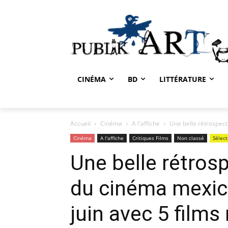
CINÉMA
BD
LITTÉRATURE
Accueil
Cinéma
A l'affiche
Une belle rétrospect
Cinéma
A l'affiche
Critiques Films
Non classé
Sélect
Une belle rétrosp
du cinéma mexic
juin avec 5 films