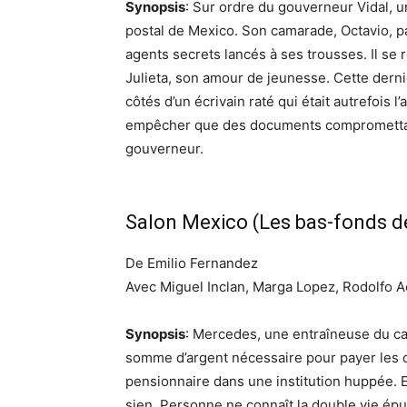
Synopsis
: Sur ordre du gouverneur Vidal, un
postal de Mexico. Son camarade, Octavio, par
agents secrets lancés à ses trousses. Il se
Julieta, son amour de jeunesse. Cette der
côtés d’un écrivain raté qui était autrefois l’
empêcher que des documents comprometta
gouverneur.
Salon Mexico (Les bas-fonds d
De Emilio Fernandez
Avec Miguel Inclan, Marga Lopez, Rodolfo A
Synopsis
: Mercedes, une entraîneuse du c
somme d’argent nécessaire pour payer les 
pensionnaire dans une institution huppée. El
sien. Personne ne connaît la double vie épu