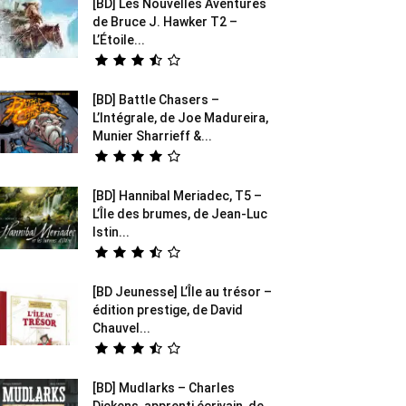
[BD] Les Nouvelles Aventures
de Bruce J. Hawker T2 –
L’Étoile...
[BD] Battle Chasers –
L’Intégrale, de Joe Madureira,
Munier Sharrieff &...
[BD] Hannibal Meriadec, T5 –
L’Île des brumes, de Jean-Luc
Istin...
[BD Jeunesse] L’Île au trésor –
édition prestige, de David
Chauvel...
[BD] Mudlarks – Charles
Dickens, apprenti écrivain, de