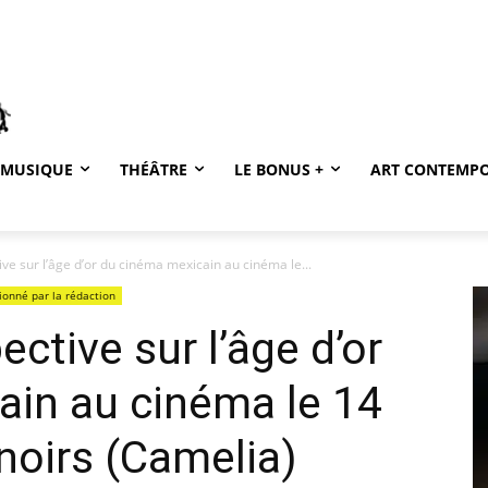
MUSIQUE
THÉÂTRE
LE BONUS +
ART CONTEMP
ive sur l’âge d’or du cinéma mexicain au cinéma le...
ionné par la rédaction
ective sur l’âge d’or
ain au cinéma le 14
 noirs (Camelia)