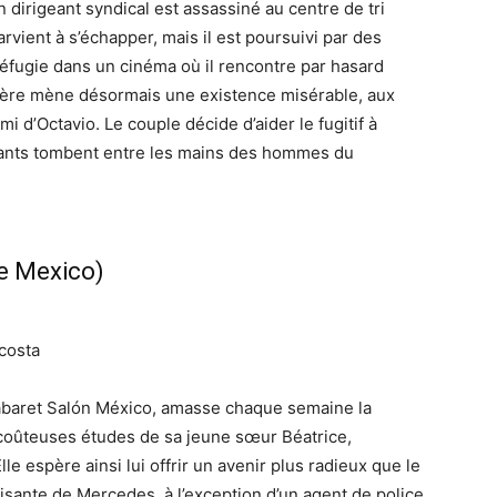
 dirigeant syndical est assassiné au centre de tri
vient à s’échapper, mais il est poursuivi par des
 réfugie dans un cinéma où il rencontre par hasard
nière mène désormais une existence misérable, aux
ami d’Octavio. Le couple décide d’aider le fugitif à
nts tombent entre les mains des hommes du
e Mexico)
costa
abaret Salón México, amasse chaque semaine la
coûteuses études de sa jeune sœur Béatrice,
le espère ainsi lui offrir un avenir plus radieux que le
isante de Mercedes, à l’exception d’un agent de police