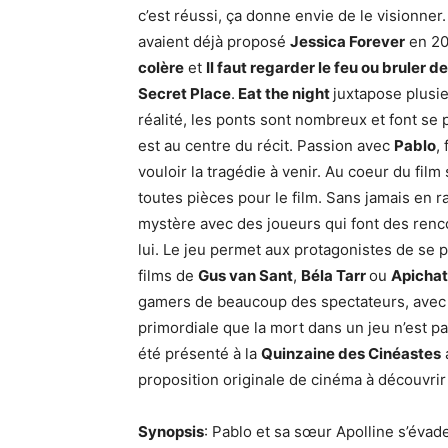
c’est réussi, ça donne envie de le visionner
avaient déjà proposé
Jessica Forever
en 20
colère
et
Il faut regarder le feu ou bruler 
Secret Place
.
Eat the night
juxtapose plusie
réalité, les ponts sont nombreux et font se
est au centre du récit. Passion avec
Pablo
,
vouloir la tragédie à venir. Au coeur du fil
toutes pièces pour le film. Sans jamais en ra
mystère avec des joueurs qui font des renco
lui. Le jeu permet aux protagonistes de se
films de
Gus van Sant
,
Béla Tarr
ou
Apicha
gamers de beaucoup des spectateurs, avec de
primordiale que la mort dans un jeu n’est pa
été présenté à la
Quinzaine des Cinéastes
proposition originale de cinéma à découvri
Synopsis
: Pablo et sa sœur Apolline s’évad