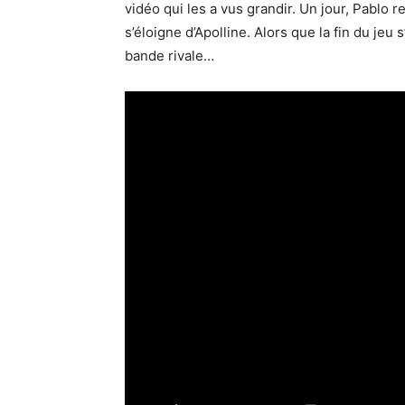
vidéo qui les a vus grandir. Un jour, Pablo ren
s’éloigne d’Apolline. Alors que la fin du je
bande rivale…