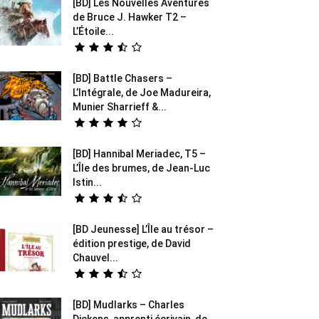
[BD] Les Nouvelles Aventures
de Bruce J. Hawker T2 –
L’Étoile...
[BD] Battle Chasers –
L’Intégrale, de Joe Madureira,
Munier Sharrieff &...
[BD] Hannibal Meriadec, T5 –
L’Île des brumes, de Jean-Luc
Istin...
[BD Jeunesse] L’Île au trésor –
édition prestige, de David
Chauvel...
[BD] Mudlarks – Charles
Dickens, apprenti écrivain, de