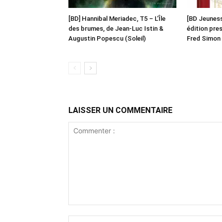
[BD] Hannibal Meriadec, T5 – L’Île
[BD Jeunesse
des brumes, de Jean-Luc Istin &
édition pre
Augustin Popescu (Soleil)
Fred Simon 
LAISSER UN COMMENTAIRE