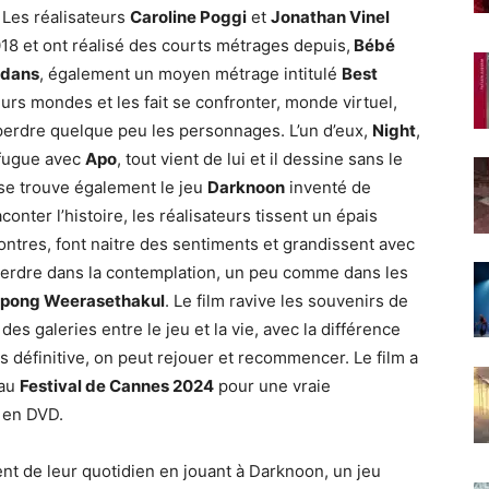
. Les réalisateurs
Caroline Poggi
et
Jonathan Vinel
18 et ont réalisé des courts métrages depuis,
Bébé
dedans
, également un moyen métrage intitulé
Best
urs mondes et les fait se confronter, monde virtuel,
 perdre quelque peu les personnages. L’un d’eux,
Night
,
 fugue avec
Apo
, tout vient de lui et il dessine sans le
m se trouve également le jeu
Darknoon
inventé de
conter l’histoire, les réalisateurs tissent un épais
ntres, font naitre des sentiments et grandissent avec
 perdre dans la contemplation, un peu comme dans les
tpong Weerasethakul
. Le film ravive les souvenirs de
s galeries entre le jeu et la vie, avec la différence
s définitive, on peut rejouer et recommencer. Le film a
au
Festival de Cannes 2024
pour une vraie
r en DVD.
ent de leur quotidien en jouant à Darknoon, un jeu