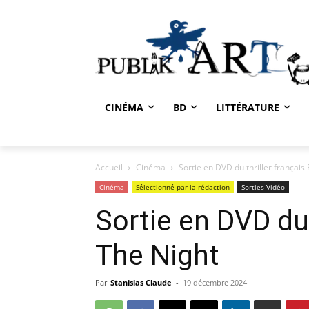
CINÉMA
BD
LITTÉRATURE
Accueil
Cinéma
Sortie en DVD du thriller français
Cinéma
Sélectionné par la rédaction
Sorties Vidéo
Sortie en DVD du 
The Night
Par
Stanislas Claude
-
19 décembre 2024