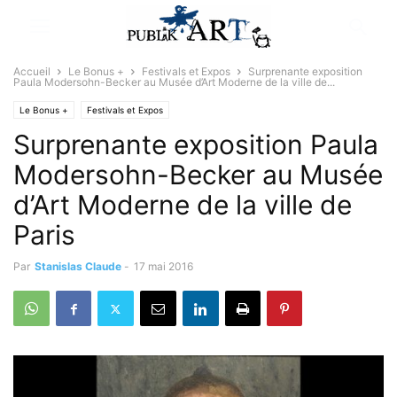
Accueil
Le Bonus +
Festivals et Expos
Surprenante exposition
Paula Modersohn-Becker au Musée d’Art Moderne de la ville de...
Le Bonus +
Festivals et Expos
Surprenante exposition Paula
Modersohn-Becker au Musée
d’Art Moderne de la ville de
Paris
Par
Stanislas Claude
-
17 mai 2016