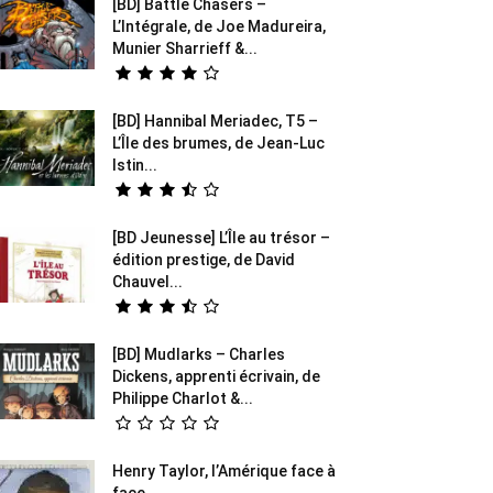
[BD] Battle Chasers –
L’Intégrale, de Joe Madureira,
Munier Sharrieff &...
[BD] Hannibal Meriadec, T5 –
L’Île des brumes, de Jean-Luc
Istin...
[BD Jeunesse] L’Île au trésor –
édition prestige, de David
Chauvel...
[BD] Mudlarks – Charles
Dickens, apprenti écrivain, de
Philippe Charlot &...
Henry Taylor, l’Amérique face à
face