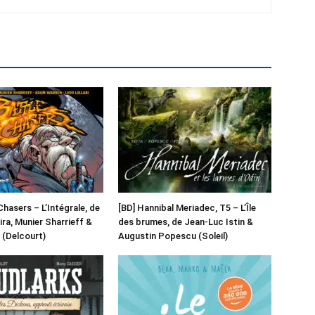
Chasers – L’Intégrale, de
[BD] Hannibal Meriadec, T5 – L’Île
ra, Munier Sharrieff &
des brumes, de Jean-Luc Istin &
 (Delcourt)
Augustin Popescu (Soleil)