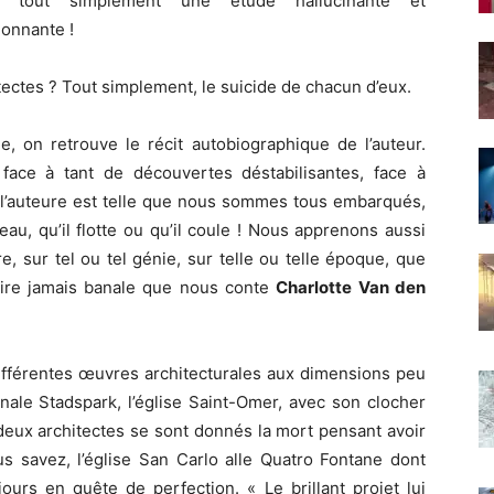
t tout simplement une étude hallucinante et
ionnante !
ectes ? Tout simplement, le suicide de chacun d’eux.
e, on retrouve le récit autobiographique de l’auteur.
face à tant de découvertes déstabilisantes, face à
 de l’auteure est telle que nous sommes tous embarqués,
u, qu’il flotte ou qu’il coule ! Nous apprenons aussi
e, sur tel ou tel génie, sur telle ou telle époque, que
ire jamais banale que nous conte
Charlotte Van den
différentes œuvres architecturales aux dimensions peu
le Stadspark, l’église Saint-Omer, avec son clocher
 deux architectes se sont donnés la mort pensant avoir
s savez, l’église San Carlo alle Quatro Fontane dont
jours en quête de perfection. « Le brillant projet lui