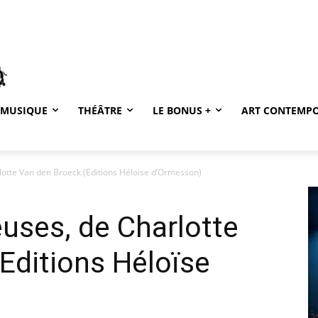
MUSIQUE
THÉÂTRE
LE BONUS +
ART CONTEMP
rlotte Van den Broeck (Editions Héloïse d’Ormesson)
euses, de Charlotte
Editions Héloïse