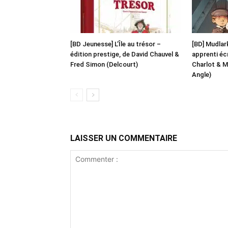
[BD Jeunesse] L’Île au trésor –
[BD] Mudlar
édition prestige, de David Chauvel &
apprenti écr
Fred Simon (Delcourt)
Charlot & M
Angle)
LAISSER UN COMMENTAIRE