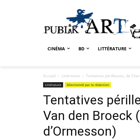
CINÉMA
BD
LITTÉRATURE
Accueil
Littérature
Tentatives périlleuses, de Cha
Littérature
Sélectionné par la rédaction
Tentatives périll
Van den Broeck (
d’Ormesson)