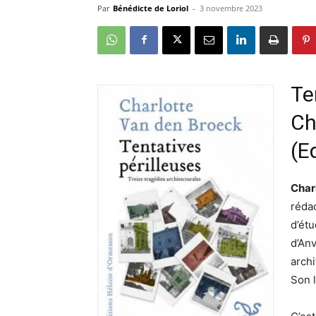
Par
Bénédicte de Loriol
-
3 novembre 2023
Te
Ch
(E
Cha
réda
d’ét
d’An
archi
Son l