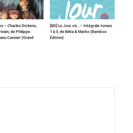
ks – Charles Dickens,
[BD] Le Jour où… – Intégrale tomes
ivain, de Philippe
1 à 3, de Béka & Marko (Bamboo
anu Cassier (Grand
Édition)