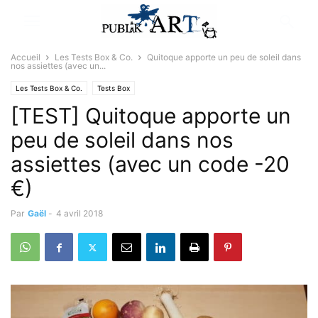
Accueil
Les Tests Box & Co.
Quitoque apporte un peu de soleil dans
nos assiettes (avec un...
Les Tests Box & Co.
Tests Box
[TEST] Quitoque apporte un
peu de soleil dans nos
assiettes (avec un code -20
€)
Par
Gaël
-
4 avril 2018