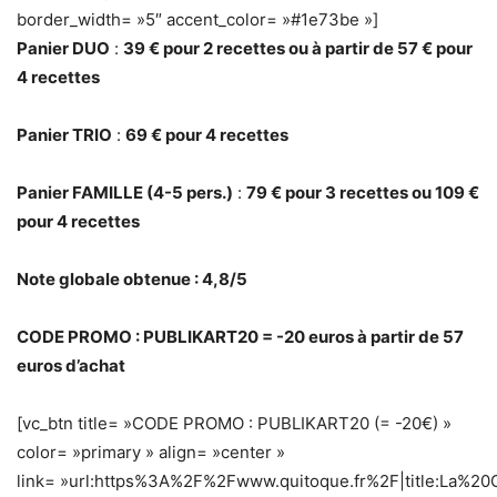
border_width= »5″ accent_color= »#1e73be »]
Panier DUO
:
39 € pour 2 recettes ou à partir de 57 € pour
4 recettes
Panier TRIO
:
69 € pour 4 recettes
Panier FAMILLE (4-5 pers.)
:
79 € pour 3 recettes ou 109 €
pour 4 recettes
Note globale obtenue : 4,8/5
CODE PROMO : PUBLIKART20 = -20 euros à partir de 57
euros d’achat
[vc_btn title= »CODE PROMO : PUBLIKART20 (= -20€) »
color= »primary » align= »center »
link= »url:https%3A%2F%2Fwww.quitoque.fr%2F|title:La%20G