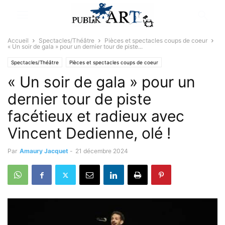
Accueil
Spectacles/Théâtre
Pièces et spectacles coups de coeur
« Un soir de gala » pour un dernier tour de piste...
Spectacles/Théâtre
Pièces et spectacles coups de coeur
« Un soir de gala » pour un
Sélectionné par la rédaction
dernier tour de piste
facétieux et radieux avec
Vincent Dedienne, olé !
Par
Amaury Jacquet
-
21 décembre 2024