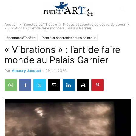
Accueil
Spectacles/Théâtre
Pièces et spectacles coups de coeur
« Vibrations » : l’art de faire monde au Palais Garnier
Spectacles/Théâtre
Pièces et spectacles coups de coeur
« Vibrations » : l’art de faire
Sélectionné par la rédaction
monde au Palais Garnier
Par
Amaury Jacquet
-
29 juin 2026