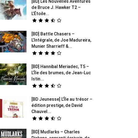
[BD] Les Nouvelles Aventures
de Bruce J. Hawker T2 –
L’Étoile...
[BD] Battle Chasers –
L’Intégrale, de Joe Madureira,
Munier Sharrieff &...
[BD] Hannibal Meriadec, T5 –
L’Île des brumes, de Jean-Luc
Istin...
[BD Jeunesse] L’Île au trésor –
édition prestige, de David
Chauvel...
[BD] Mudlarks – Charles
Dickens, apprenti écrivain, de