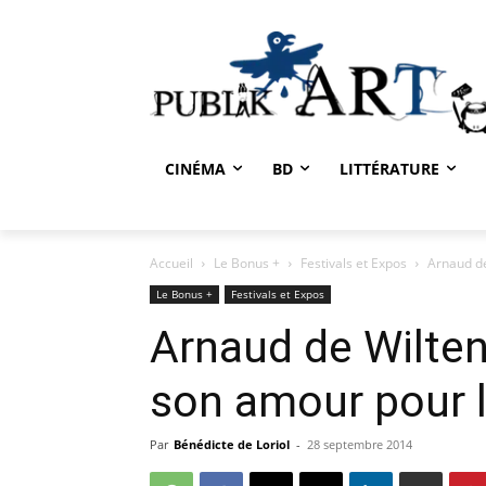
CINÉMA
BD
LITTÉRATURE
Accueil
Le Bonus +
Festivals et Expos
Arnaud de
Le Bonus +
Festivals et Expos
Arnaud de Wilten
son amour pour l
Par
Bénédicte de Loriol
-
28 septembre 2014