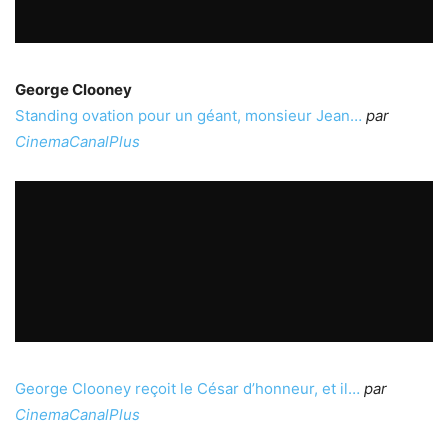
George Clooney
Standing ovation pour un géant, monsieur Jean…
par
CinemaCanalPlus
George Clooney reçoit le César d’honneur, et il…
par
CinemaCanalPlus