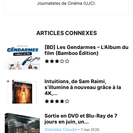
Journalistes de Cinéma (UJC).
ARTICLES CONNEXES
[BD] Les Gendarmes – L’Album du
film (Bamboo Édition)
Intuitions, de Sam Raimi,
s’illumine à nouveau grâce à la
4K,...
Sortie en DVD et Blu-Ray de 7
jours en juin, un...
Stanislas Claude
-
7 mai 2026