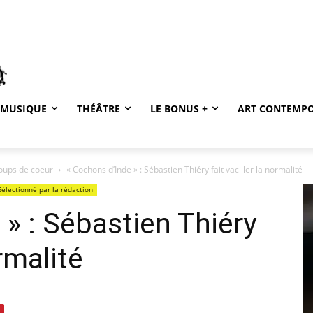
MUSIQUE
THÉÂTRE
LE BONUS +
ART CONTEMP
coups de coeur
« Cochons d’Inde » : Sébastien Thiéry fait vaciller la normalité
Sélectionné par la rédaction
 » : Sébastien Thiéry
ormalité