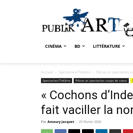
CINÉMA
BD
LITTÉRATURE
Accueil
Spectacles/Théâtre
Pièces et spectacles 
Spectacles/Théâtre
Pièces et spectacles coups de coeur
« Cochons d’Inde
fait vaciller la n
Par
Amaury Jacquet
-
25 février 2026