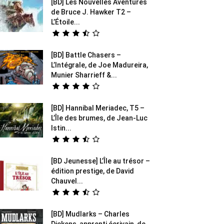
[BD] Les Nouvelles Aventures
de Bruce J. Hawker T2 –
L’Étoile...
[BD] Battle Chasers –
L’Intégrale, de Joe Madureira,
Munier Sharrieff &...
[BD] Hannibal Meriadec, T5 –
L’Île des brumes, de Jean-Luc
Istin...
[BD Jeunesse] L’Île au trésor –
édition prestige, de David
Chauvel...
[BD] Mudlarks – Charles
Dickens, apprenti écrivain, de