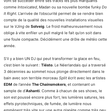
vont se succéder entre ses tracks les plus marquants
comme
Intoxicated
,
Madan
ou sa nouvelle bombe funky
Do
It Right
. L’arrivée de l’obscurité permet de se rendre bien
compte de la qualité des nouvelles installations visuelles
sur le
VJing
de
Solveig
. Le froid malheureusement nous
oblige à vite enfiler un pull malgré le fait qu’on soit dans
une foule compacte. Décidément une drôle de météo cette
année.
S’il y a bien UN DJ qui peut transformer la glace en feu,
c’est bien le suivant :
Tiësto
. Le Néerlandais qui a traversé
3 décennies au sommet nous plonge directement dans le
bain avec son terrible morceau
Split
écrit avec les artistes
EDM
de l’année
The Chainsmokers
, et contenant un
sample de d’
Ashanti
. Comme à chacun de ses shows, le
son est poussé encore plus fort, les lumières satures, les
effets pyrotechniques, de fumée, de lumière nous
emmènent très vite sur une autre planète comme très peu