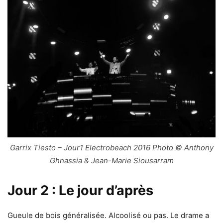
Garrix Tiesto – Jour1 Electrobeach 2016 Photo © Anthony
Ghnassia & Jean-Marie Siousarram
Jour 2 : Le jour d’après
Gueule de bois généralisée. Alcoolisé ou pas. Le drame a