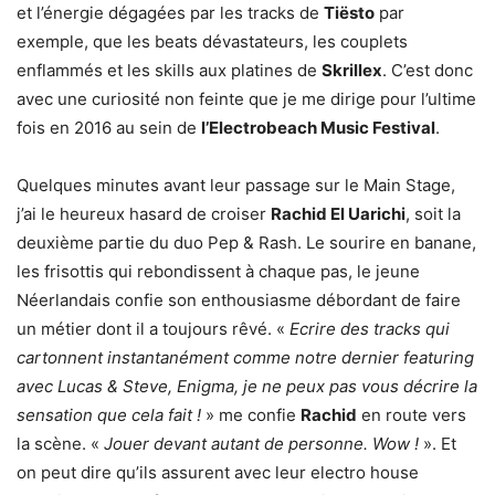
et l’énergie dégagées par les tracks de
Tiësto
par
exemple, que les beats dévastateurs, les couplets
enflammés et les skills aux platines de
Skrillex
. C’est donc
avec une curiosité non feinte que je me dirige pour l’ultime
fois en 2016 au sein de
l’Electrobeach Music Festival
.
Quelques minutes avant leur passage sur le Main Stage,
j’ai le heureux hasard de croiser
Rachid El Uarichi
, soit la
deuxième partie du duo Pep & Rash. Le sourire en banane,
les frisottis qui rebondissent à chaque pas, le jeune
Néerlandais confie son enthousiasme débordant de faire
un métier dont il a toujours rêvé. «
Ecrire des tracks qui
cartonnent instantanément comme notre dernier featuring
avec Lucas & Steve, Enigma, je ne peux pas vous décrire la
sensation que cela fait !
» me confie
Rachid
en route vers
la scène. «
Jouer devant autant de personne. Wow !
». Et
on peut dire qu’ils assurent avec leur electro house