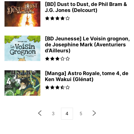
[BD] Dust to Dust, de Phil Bram &
J.G. Jones (Delcourt)
[BD Jeunesse] Le Voisin grognon,
de Josephine Mark (Aventuriers
d’Ailleurs)
[Manga] Astro Royale, tome 4, de
Ken Wakui (Glénat)
3
4
5