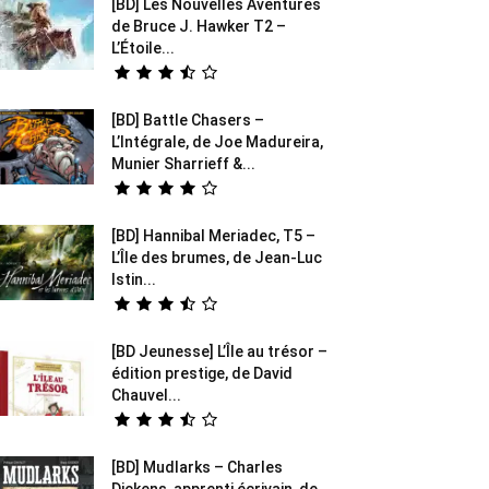
[BD] Les Nouvelles Aventures
de Bruce J. Hawker T2 –
L’Étoile...
[BD] Battle Chasers –
L’Intégrale, de Joe Madureira,
Munier Sharrieff &...
[BD] Hannibal Meriadec, T5 –
L’Île des brumes, de Jean-Luc
Istin...
[BD Jeunesse] L’Île au trésor –
édition prestige, de David
Chauvel...
[BD] Mudlarks – Charles
Dickens, apprenti écrivain, de