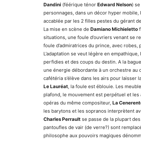
Dandini
(féérique ténor
Edward Nelson
) se
personnages, dans un décor hyper mobile, la
accablée par les 2 filles pestes du gérant de
La mise en scène de
Damiano Michieletto
f
situations, une foule d’ouvriers venant se r
foule d’admiratrices du prince, avec robes, 
L’adaptation se veut légère en empathique, 
perfidies et des coups du destin. A la bague
une énergie débordante à un orchestre au 
cafétéria s’élève dans les airs pour laisser l
Le Lauréat
, la foule est éblouie. Les meu
plafond, le mouvement est perpétuel et le
opéras du même compositeur,
La Cenerent
les barytons et les sopranos interprètent av
Charles Perrault
se passe de la plupart des 
pantoufles de vair (de verre?) sont remplac
philosophe aux pouvoirs magiques dénom