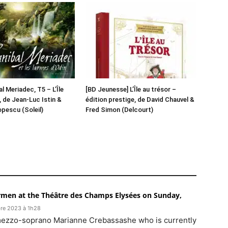
l Meriadec, T5 – L’Île
[BD Jeunesse] L’Île au trésor –
 de Jean-Luc Istin &
édition prestige, de David Chauvel &
pescu (Soleil)
Fred Simon (Delcourt)
rmen at the Théâtre des Champs Elysées on Sunday,
bre 2023 à 1h28
 mezzo-soprano Marianne Crebassashe who is currently