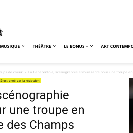
MUSIQUE
THÉÂTRE
LE BONUS +
ART CONTEMP
coups de coeur
La Cenerentola, scénographie éblouissante pour une troupe en 
Sélectionné par la rédaction
 scénographie
r une troupe en
re des Champs