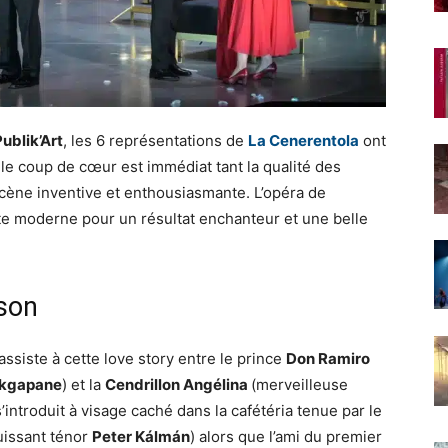
ublik’Art
, les 6 représentations de
La Cenerentola
ont
t le coup de cœur est immédiat tant la qualité des
scène inventive et enthousiasmante. L’opéra de
te moderne pour un résultat enchanteur et une belle
son
assiste à cette love story entre le prince
Don Ramiro
ekgapane
) et la
Cendrillon Angélina
(merveilleuse
s’introduit à visage caché dans la cafétéria tenue par le
issant ténor
Peter Kálmán
) alors que l’ami du premier