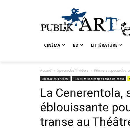
CINÉMA
BD
LITTÉRATURE
Accueil
Spectacles/Théâtre
Pièces et spectacles 
Spectacles/Théâtre
Pièces et spectacles coups de coeur
La Cenerentola,
éblouissante pou
transe au Théât