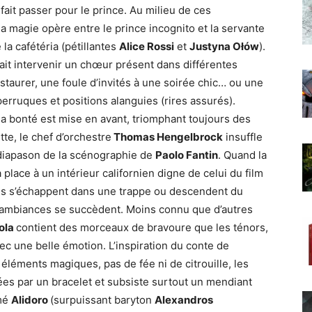
 fait passer pour le prince. Au milieu de ces
 magie opère entre le prince incognito et la servante
 la cafétéria (pétillantes
Alice Rossi
et
Justyna Ołów
).
ait intervenir un chœur présent dans différentes
estaurer, une foule d’invités à une soirée chic… ou une
perruques et positions alanguies (rires assurés).
la bonté est mise en avant, triomphant toujours des
tte, le chef d’orchestre
Thomas Hengelbrock
insuffle
diapason de la scénographie de
Paolo Fantin
. Quand la
a place à un intérieur californien digne de celui du film
bles s’échappent dans une trappe ou descendent du
s ambiances se succèdent. Moins connu que d’autres
ola
contient des morceaux de bravoure que les ténors,
ec une belle émotion. L’inspiration du conte de
éléments magiques, pas de fée ni de citrouille, les
ées par un bracelet et subsiste surtout un mendiant
mé
Alidoro
(surpuissant baryton
Alexandros