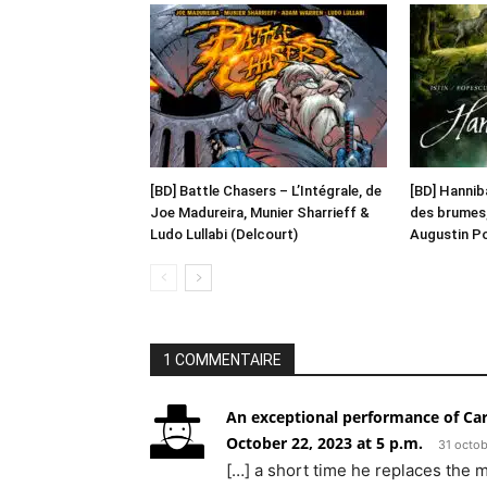
[BD] Battle Chasers – L’Intégrale, de
[BD] Hanniba
Joe Madureira, Munier Sharrieff &
des brumes,
Ludo Lullabi (Delcourt)
Augustin Po
1 COMMENTAIRE
An exceptional performance of Ca
October 22, 2023 at 5 p.m.
31 octo
[…] a short time he replaces the