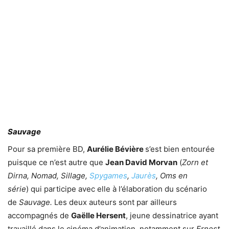
Sauvage
Pour sa première BD,
Aurélie Bévière
s’est bien entourée
puisque ce n’est autre que
Jean David Morvan
(
Zorn et
Dirna, Nomad, Sillage,
Spygames
,
Jaurès
, Oms en
série
)
qui participe avec elle à l’élaboration du scénario
de
Sauvage.
Les deux auteurs sont par ailleurs
accompagnés de
Gaëlle Hersent
, jeune dessinatrice ayant
travaillé dans le cinéma d’animation, notamment sur
Ernest