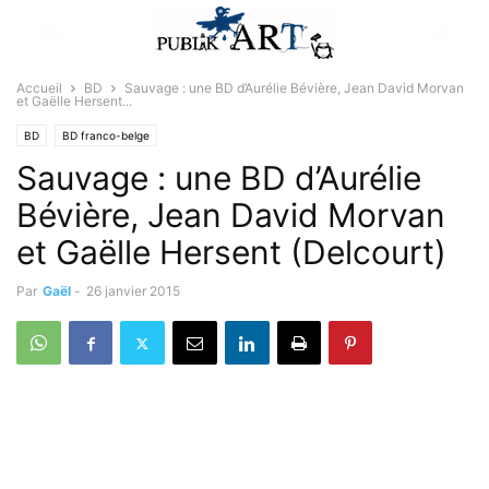
Accueil
BD
Sauvage : une BD d’Aurélie Bévière, Jean David Morvan
et Gaëlle Hersent...
BD
BD franco-belge
Sauvage : une BD d’Aurélie
Bévière, Jean David Morvan
et Gaëlle Hersent (Delcourt)
Par
Gaël
-
26 janvier 2015