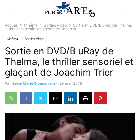
Accueil
Cinéma
Sorties Vidéo
Sortie en DVD/BluRay de Thelma,
le thriller sensoriel et glaçant de Joachim...
Cinéma
Sorties Vidéo
Sortie en DVD/BluRay de
Thelma, le thriller sensoriel et
glaçant de Joachim Trier
Par
Jean-Marie Siousarram
-
29 avril 2018