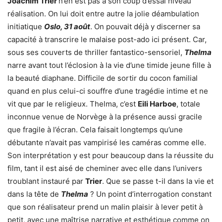
Joachim Trier
n’en est pas à son coup d’essai niveau
réalisation. On lui doit entre autre la jolie déambulation
initiatique
Oslo, 31 août
. On pouvait déjà y discerner sa
capacité à transcrire le malaise post-ado ici présent. Car,
sous ses couverts de thriller fantastico-sensoriel,
Thelma
narre avant tout l’éclosion à la vie d’une timide jeune fille à
la beauté diaphane. Difficile de sortir du cocon familial
quand en plus celui-ci souffre d’une tragédie intime et ne
vit que par le religieux. Thelma, c’est
Eili Harboe
, totale
inconnue venue de Norvège à la présence aussi gracile
que fragile à l’écran. Cela faisait longtemps qu’une
débutante n’avait pas vampirisé les caméras comme elle.
Son interprétation y est pour beaucoup dans la réussite du
film, tant il est aisé de cheminer avec elle dans l’univers
troublant instauré par
Trier
. Que se passe t-il dans la vie et
dans la tête de
Thelma
? Un point d’interrogation constant
que son réalisateur prend un malin plaisir à lever petit à
petit, avec une maîtrise narrative et esthétique comme on