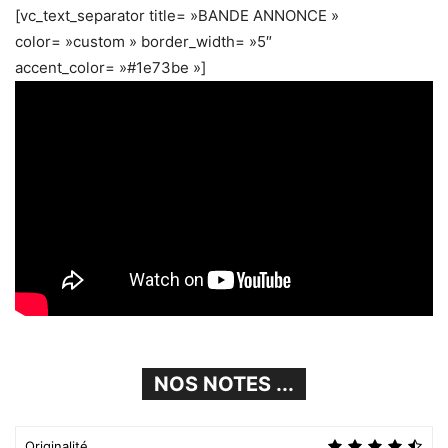
[vc_text_separator title= »BANDE ANNONCE »
color= »custom » border_width= »5″
accent_color= »#1e73be »]
NOS NOTES ...
Originalité