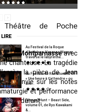
 Théâtre de Poche
 LIRE
Au Festival de la Roque
 Poche Montparnasse
avec
d’Anthéron, Vanessa Wagner
traverse le labyrinthe...
une chanteuse. La tragédie
’après la pièce de
Jean
Au Festival de Ramatuelle :
« Une heure à t’attendre » ou
ser à l’envie sur les notes
une...
amaturgie et performance
e heure durant.
[Manga] Hunt – Beast Side,
volume 01, de Ryo Kawakami
&...