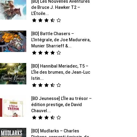
[BD] Les Nouvelles Aventures
de Bruce J. Hawker T2 –
L’Étoile...
[BD] Battle Chasers –
L’Intégrale, de Joe Madureira,
Munier Sharrieff &...
[BD] Hannibal Meriadec, T5 –
L’Île des brumes, de Jean-Luc
Istin...
[BD Jeunesse] L’Île au trésor –
édition prestige, de David
Chauvel...
[BD] Mudlarks – Charles
Dickens, apprenti écrivain, de