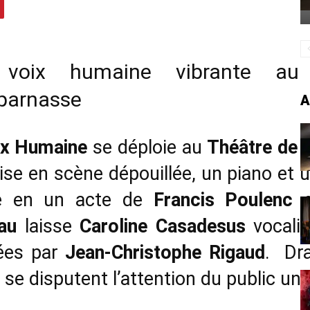
voix humaine vibrante au
parnasse
A
ix Humaine
se déploie au
Théâtre de
se en scène dépouillée, un piano et 
ue en un acte de
Francis Poulenc
d
au
laisse
Caroline Casadesus
vocali
ées par
Jean-Christophe Rigaud
. Dr
 se disputent l’attention du public un