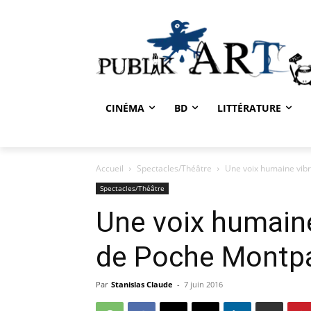
CINÉMA
BD
LITTÉRATURE
Accueil
Spectacles/Théâtre
Une voix humaine vib
Spectacles/Théâtre
Une voix humaine
de Poche Montp
Par
Stanislas Claude
-
7 juin 2016