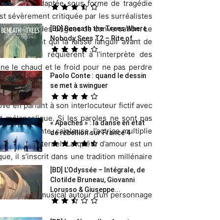
 1930 et adaptée sous forme de tragédie
st sévèrement critiquée par les surréalistes
dispensant des brigues de conversation. Le
[BD] Beneath the Trees Where
Nobody Sees T2 – Rite of...
r un amant qui la laisse languir avant de
hantées qui requièrent à l’interprète des
rne le chaud et le froid pour ne pas perdre
Paolo Conte : quand le dessin
se met à swinguer
ve en parlant à son interlocuteur fictif avec
et mélancolique. Si les paroles ne sont pas
« Apaches » : la danse en état
 implorante, cajoleuse, l’actrice multiplie
de rébellion sur France 4
 son message éternel. La quête d’amour est un
, il s’inscrit dans une tradition millénaire
[BD] L’Odyssée – Intégrale, de
Clotilde Bruneau, Giovanni
Lorusso & Giuseppe...
doux moment musical autour d’un personnage