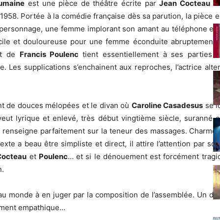
umaine
est une pièce de théâtre écrite par
Jean Cocteau
en
 1958. Portée à la comédie française dès sa parution, la pièce e
l personnage, une femme implorant son amant au téléphone et 
icile et douloureuse pour une femme éconduite abruptement pa
out de
Francis Poulenc
tient essentiellement à ses parties c
. Les supplications s’enchainent aux reproches, l’actrice alte
ent de douces mélopées et le divan où
Caroline Casadesus
se lo
eut lyrique et enlevé, très début vingtième siècle, suranné 
x renseigne parfaitement sur la teneur des massages. Charmeuse,
texte a beau être simpliste et direct, il attire l’attention par
Cocteau
et
Poulenc
… et si le dénouement est forcément tragique
n.
eau monde à en juger par la composition de l’assemblée. Un 
rcément empathique…