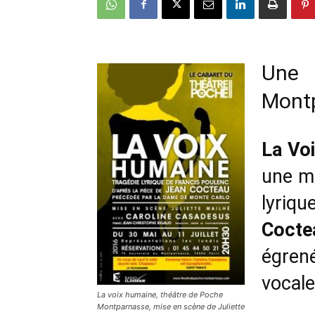
Une 
Mont
La Vo
une mi
lyriq
Cocte
égren
vocale
La voix humaine, théâtre de Poche
Montparnasse, mise en scène de Juliette