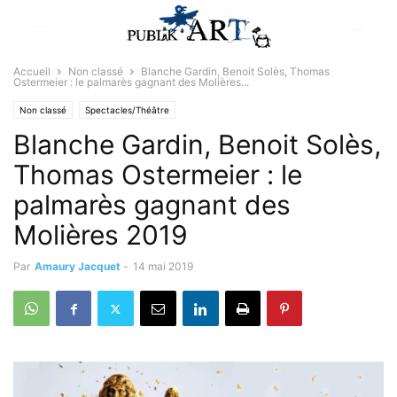
Accueil
Non classé
Blanche Gardin, Benoit Solès, Thomas
Ostermeier : le palmarès gagnant des Molières...
Non classé
Spectacles/Théâtre
Blanche Gardin, Benoit Solès,
Thomas Ostermeier : le
palmarès gagnant des
Molières 2019
Par
Amaury Jacquet
-
14 mai 2019