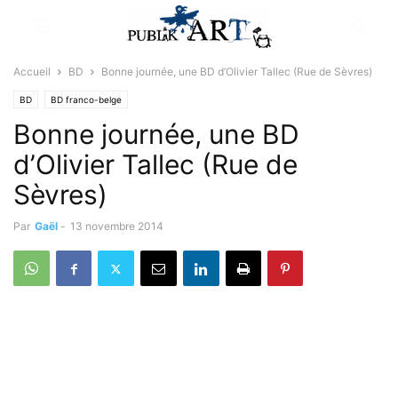
Accueil
BD
Bonne journée, une BD d’Olivier Tallec (Rue de Sèvres)
BD
BD franco-belge
Bonne journée, une BD
d’Olivier Tallec (Rue de
Sèvres)
Par
Gaël
-
13 novembre 2014