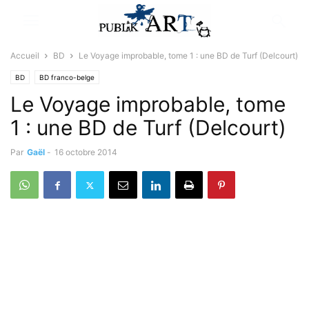
Accueil
BD
Le Voyage improbable, tome 1 : une BD de Turf (Delcourt)
BD
BD franco-belge
Le Voyage improbable, tome
1 : une BD de Turf (Delcourt)
Par
Gaël
-
16 octobre 2014